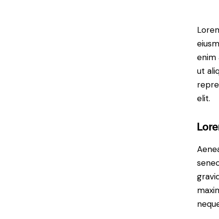
Lorem
eiusm
enim 
ut al
repre
elit.
Lore
Aenea
senec
gravid
maxim
neque