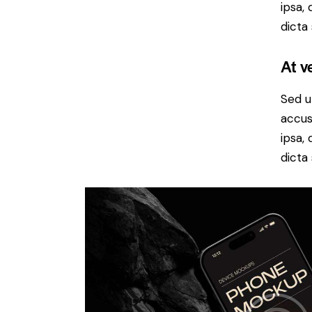
ipsa,
dicta
At v
Sed u
accus
ipsa,
dicta 