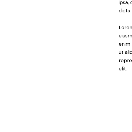
ipsa,
dicta
Lorem
eiusm
enim 
ut al
repre
elit.