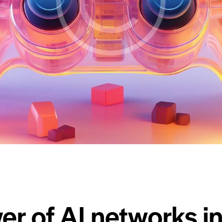
NETWORK
er of AI networks i