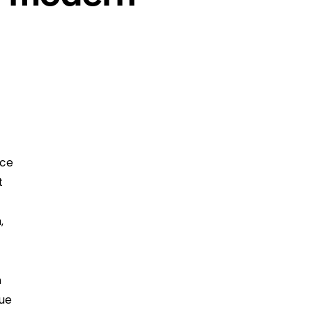
sce
t
,
m
ue