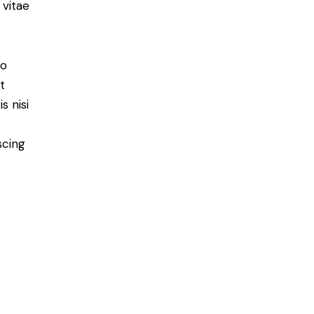
 vitae
do
t
s nisi
scing