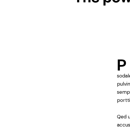
P
sodal
pulvi
sempe
portt
Qed u
accus