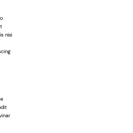
do
t
s nisi
scing
e
ce
ndit
vinar