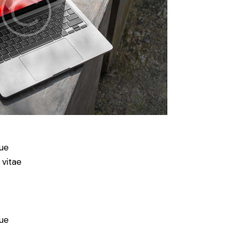
ue
 vitae
ue