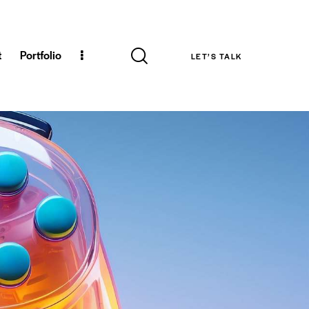
t
Portfolio
LET’S TALK