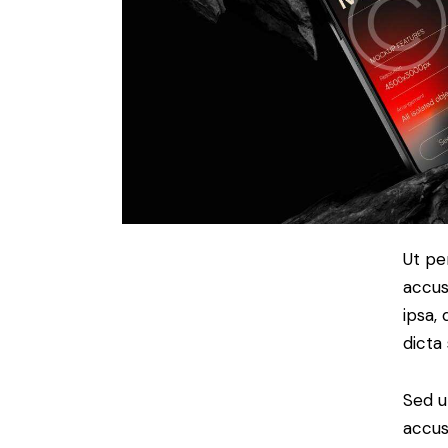
Ut pe
accus
ipsa,
dicta
Sed u
accus